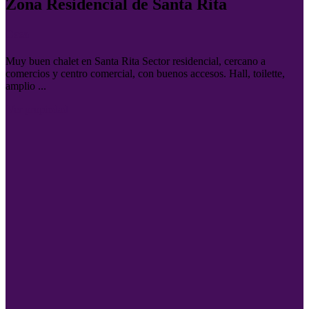
Zona Residencial de Santa Rita
Casa
Muy buen chalet en Santa Rita Sector residencial, cercano a
comercios y centro comercial, con buenos accesos. Hall, toilette,
amplio ...
Ver propiedad