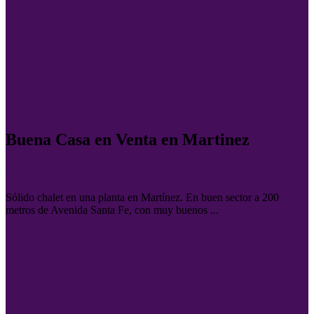
Buena Casa en Venta en Martinez
Casa
Sólido chalet en una planta en Martínez. En buen sector a 200
metros de Avenida Santa Fe, con muy buenos ...
Ver propiedad