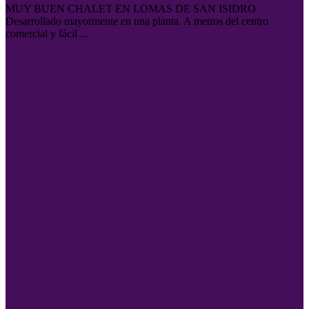
MUY BUEN CHALET EN LOMAS DE SAN ISIDRO
Desarrollado mayormente en una planta. A metros del centro
comercial y fácil ...
Ver propiedad