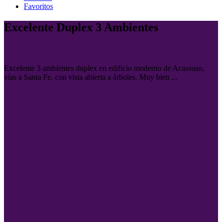
Favoritos
Excelente Duplex 3 Ambientes
Departamento
Excelente 3 ambientes duplex en edificio moderno de Acassuso,
vías a Santa Fe, con vista abierta a árboles. Muy bien ...
Ver propiedad