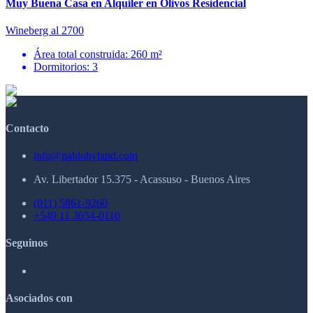
Muy Buena Casa en Alquiler en Olivos Residencial
Wineberg al 2700
Área total construida: 260 m²
Dormitorios: 3
Contacto
info@pablohyland.com
Av. Libertador 15.375 - Acassuso - Buenos Aires
(011) 5861-9260
+549 11 3654-0110
Seguinos
Asociados con