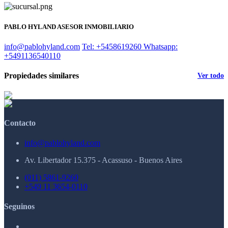
PABLO HYLAND ASESOR INMOBILIARIO
info@pablohyland.com
Tel: +5458619260
Whatsapp:
+5491136540110
Propiedades similares
Ver todo
Contacto
info@pablohyland.com
Av. Libertador 15.375 - Acassuso - Buenos Aires
(011) 5861-9260
+549 11 3654-0110
Seguinos