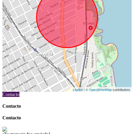
Leaflet
| ©
OpenStreetMap
contributors
Contacto
Contacto
Contacto