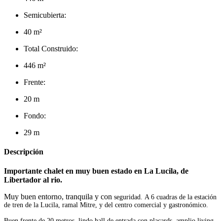
Semicubierta:
40 m²
Total Construido:
446 m²
Frente:
20 m
Fondo:
29 m
Descripción
Importante chalet en muy buen estado en La Lucila, de
Libertador al rio.
Muy buen entorno, tranquila y con
seguridad.
A 6 cuadras de la estación
de tren de la Lucila, ramal Mitre, y del centro comercial y gastronómico.
Buen frente de 20 metros, lindo hall de entrada con placards, amplio living