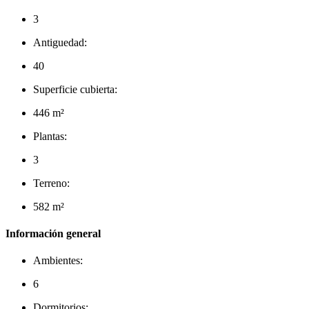
3
Antiguedad:
40
Superficie cubierta:
446 m²
Plantas:
3
Terreno:
582 m²
Información general
Ambientes:
6
Dormitorios: