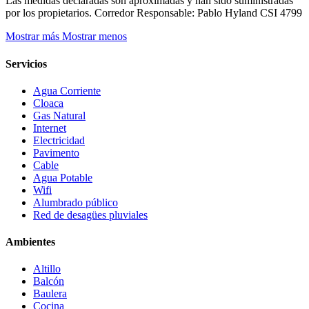
Las medidas declaradas son aproximadas y han sido suministradas
por los propietarios. Corredor Responsable: Pablo Hyland CSI 4799
Mostrar más
Mostrar menos
Servicios
Agua Corriente
Cloaca
Gas Natural
Internet
Electricidad
Pavimento
Cable
Agua Potable
Wifi
Alumbrado público
Red de desagües pluviales
Ambientes
Altillo
Balcón
Baulera
Cocina