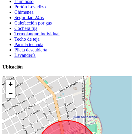
Luminoso
Portón Levadizo
Chimenea
Seguridad 24hs
Calefacción por gas
Cochera fija
Termotanque Individual
Techo de teja
Parrilla techada
Pileta descubierta
Lavandería
Ubicación
+
−