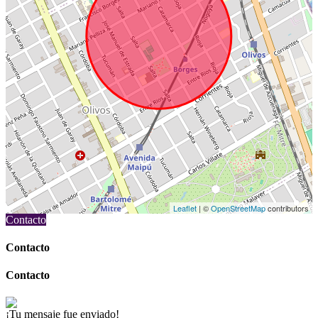
Leaflet
| ©
OpenStreetMap
contributors
Contacto
Contacto
Contacto
¡Tu mensaje fue enviado!