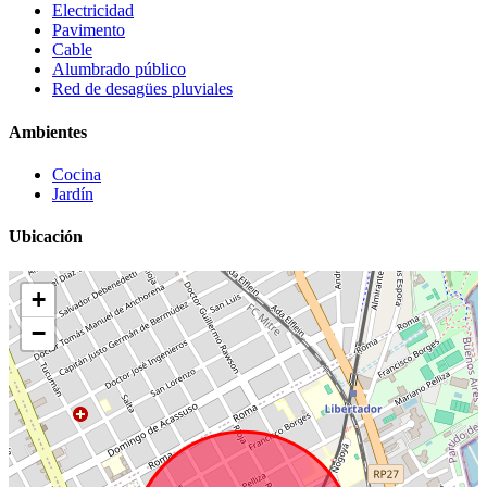
Electricidad
Pavimento
Cable
Alumbrado público
Red de desagües pluviales
Ambientes
Cocina
Jardín
Ubicación
+
−