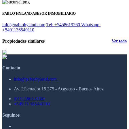
PABLO HYLAND ASESOR INMOBILIARIO
info@pablohyland.com
Tel: +5458619260
Whatsapp:
+5491136540110
Propiedades similares
Ver todo
Contacto
info@pablohyland.com
Av. Libertador 15.375 - Acassuso - Buenos Aires
(011) 5861-9260
+549 11 3654-0110
Seguinos