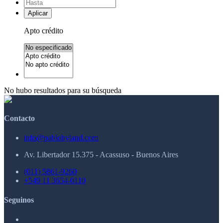
Aplicar
Apto crédito
No hubo resultados para su búsqueda
Contacto
info@pablohyland.com
Av. Libertador 15.375 - Acassuso - Buenos Aires
(011) 5861-9260
+549 11 3654-0110
Seguinos