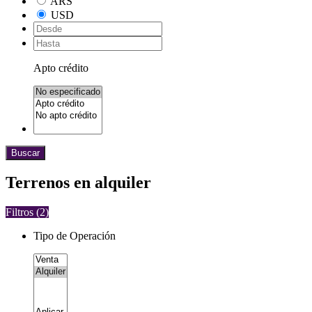
ARS
USD
Apto crédito
Buscar
Terrenos en alquiler
Filtros (
2
)
Tipo de Operación